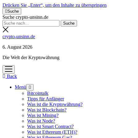
Drücken Sie „Enter“, um den Inhalte zu überspringen
Suche
Suche crypto-unsinn.de
crypto-unsinn.de
6. August 2026
Die Welt der Kryptowährung
Menü
öffnen
Back
Menü
Menü
öffnen
Bitcointalk
Tipps für Anfänger
Was ist die Kryptowährung?
Was ist Blockchain?
Was ist Mining?
Was ist Node?
Was ist Smart Contract?
Was ist Ethereum (ETH)?
Was ist Ethereum Gas?