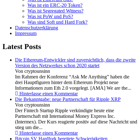
Was ist ein ERC-20 Token?
Was ist Segregated Witness?
Was ist PoW und PoS?
Was sind Soft und Hard Fork?
Datenschutzerklärung
Impressum
Latest Posts
Die Ethereum-Entwickler sind zuversichtlich, dass die zweite
Version des Netzwerkes schon 2020 startet
Von cryptounsinn
Im Rahmen der Konferenz “Ask Me Anything” haben die
drei Hauptfiguren hinter dem Ethereum Projekt neue
Informationen zum Eth 2.0 vorgelegt. [AMA] We are the...
Hinterlasse einen Kommentar
Die Bekanntgabe: neue Partnerschaft für Ripple XRP
Von cryptounsinn
Der Fintech Startup Ripple verkündigte heute eine
Partnerschaft mit International Money Express Inc.
(Intermex). Der Kurs reagierte positiv auf diese Nachricht und
stieg um die...
Hinterlasse einen Kommentar
Bitcoin SV Hardfork bereitete Schwierigkeiten