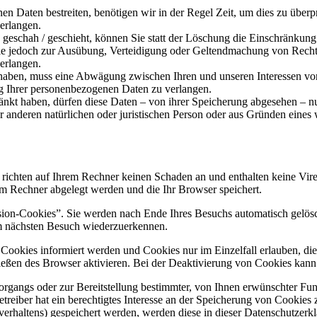
en Daten bestreiten, benötigen wir in der Regel Zeit, um dies zu überp
erlangen.
eschah / geschieht, können Sie statt der Löschung die Einschränkung
ie jedoch zur Ausübung, Verteidigung oder Geltendmachung von Rechts
erlangen.
aben, muss eine Abwägung zwischen Ihren und unseren Interessen vor
g Ihrer personenbezogenen Daten zu verlangen.
änkt haben, dürfen diese Daten – von ihrer Speicherung abgesehen – n
anderen natürlichen oder juristischen Person oder aus Gründen eines w
 richten auf Ihrem Rechner keinen Schaden an und enthalten keine Vire
rem Rechner abgelegt werden und die Ihr Browser speichert.
ion-Cookies”. Sie werden nach Ende Ihres Besuchs automatisch gelösch
im nächsten Besuch wiederzuerkennen.
n Cookies informiert werden und Cookies nur im Einzelfall erlauben, d
ßen des Browser aktivieren. Bei der Deaktivierung von Cookies kann di
gangs oder zur Bereitstellung bestimmter, von Ihnen erwünschter Funk
eiber hat ein berechtigtes Interesse an der Speicherung von Cookies zu
verhaltens) gespeichert werden, werden diese in dieser Datenschutzerk