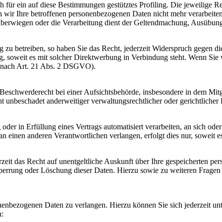
h für ein auf diese Bestimmungen gestütztes Profiling. Die jeweilige R
 wir Ihre betroffenen personenbezogenen Daten nicht mehr verarbeite
n überwiegen oder die Verarbeitung dient der Geltendmachung, Ausübu
zu betreiben, so haben Sie das Recht, jederzeit Widerspruch gegen d
ing, soweit es mit solcher Direktwerbung in Verbindung steht. Wenn S
 nach Art. 21 Abs. 2 DSGVO).
schwerderecht bei einer Aufsichtsbehörde, insbesondere in dem Mitgli
 unbeschadet anderweitiger verwaltungsrechtlicher oder gerichtlicher 
oder in Erfüllung eines Vertrags automatisiert verarbeiten, an sich od
n einen anderen Verantwortlichen verlangen, erfolgt dies nur, soweit e
zeit das Recht auf unentgeltliche Auskunft über Ihre gespeicherten 
Sperrung oder Löschung dieser Daten. Hierzu sowie zu weiteren Frage
onenbezogenen Daten zu verlangen. Hierzu können Sie sich jederzeit 
n: