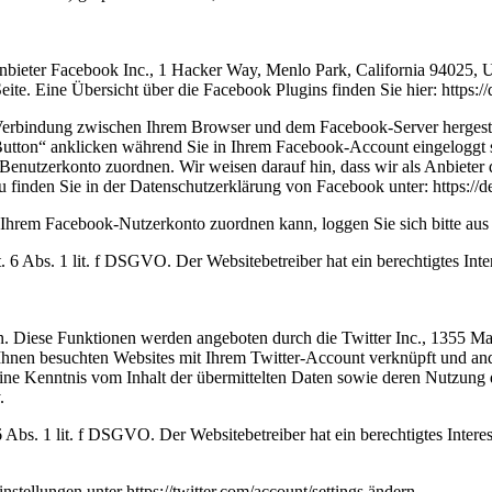
nbieter Facebook Inc., 1 Hacker Way, Menlo Park, California 94025, 
ite. Eine Übersicht über die Facebook Plugins finden Sie hier: https:
Verbindung zwischen Ihrem Browser und dem Facebook-Server hergestellt
tton“ anklicken während Sie in Ihrem Facebook-Account eingeloggt sin
nutzerkonto zuordnen. Wir weisen darauf hin, dass wir als Anbieter d
 finden Sie in der Datenschutzerklärung von Facebook unter: https://d
Ihrem Facebook-Nutzerkonto zuordnen kann, loggen Sie sich bitte au
6 Abs. 1 lit. f DSGVO. Der Websitebetreiber hat ein berechtigtes Inter
n. Diese Funktionen werden angeboten durch die Twitter Inc., 1355 M
hnen besuchten Websites mit Ihrem Twitter-Account verknüpft und an
eine Kenntnis vom Inhalt der übermittelten Daten sowie deren Nutzung d
.
Abs. 1 lit. f DSGVO. Der Websitebetreiber hat ein berechtigtes Interes
stellungen unter https://twitter.com/account/settings ändern.